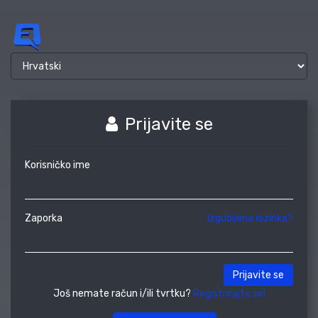
Prijavite se
Korisničko ime
Zaporka
Izgubljena lozinka?
Prijavite se
Još nemate račun i/ili tvrtku?
Registrirajte se!